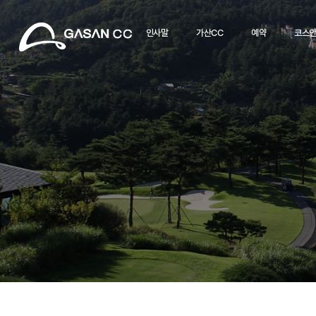
인사말
가산CC
예약
코스